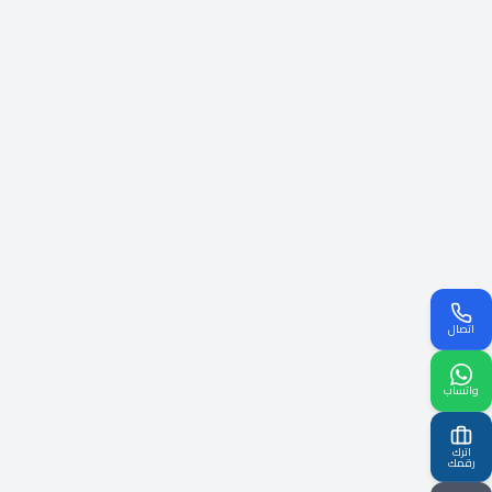
اتصال
واتساب
اترك
رقمك