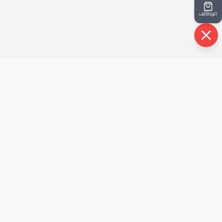
الوظائف
روابط سريعة
الرئيسية
حيث أن شركتنا نشأت في ظل أحداث الثوره عام
من نحن
٢٠١٢ ، هذا الذي جعل لها شخصية متفرده قادرة
اتصل بنا
علي مواكبة كل الاحداث و خلق الحلول.