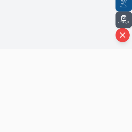
اترك
رقمك
الوظائف
حيث أن شركتنا نشأت في ظل أحداث الثوره عام ٢٠١٢ ، هذا الذي
جعل لها شخصية متفرده قادرة علي مواكبة كل الاحداث و خلق
الحلول.
روابط سريعة
الرئيسية