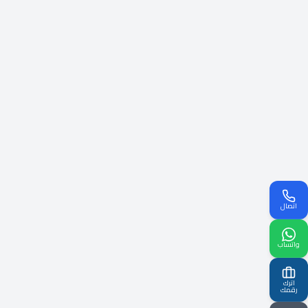
اتصال
واتساب
اترك
رقمك