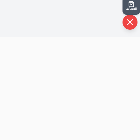
الوظائف
روابط سريعة
الرئيسية
حيث أن شركتنا نشأت في ظل أحداث الثوره عام
من نحن
٢٠١٢ ، هذا الذي جعل لها شخصية متفرده قادرة
اتصل بنا
علي مواكبة كل الاحداث و خلق الحلول.