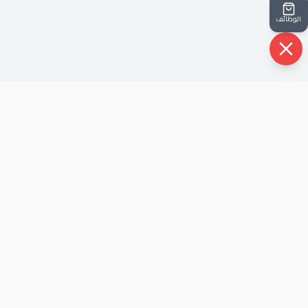
الوظائف
روابط سريعة
الرئيسية
حيث أن شركتنا نشأت في ظل أحداث الثوره عام
من نحن
٢٠١٢ ، هذا الذي جعل لها شخصية متفرده قادرة
اتصل بنا
علي مواكبة كل الاحداث و خلق الحلول.