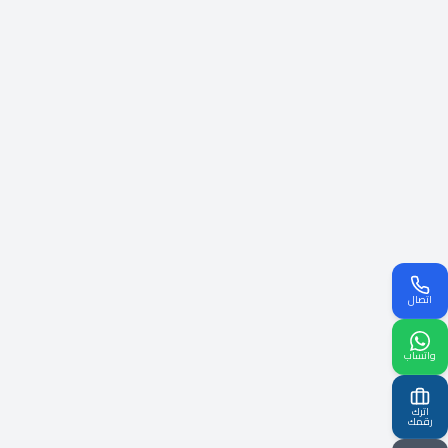
اتصال
واتساب
اترك
رقمك