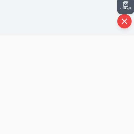
الوظائف
روابط سريعة
الرئيسية
حيث أن شركتنا نشأت في ظل أحداث الثوره عام
من نحن
٢٠١٢ ، هذا الذي جعل لها شخصية متفرده قادرة
اتصل بنا
علي مواكبة كل الاحداث و خلق الحلول.