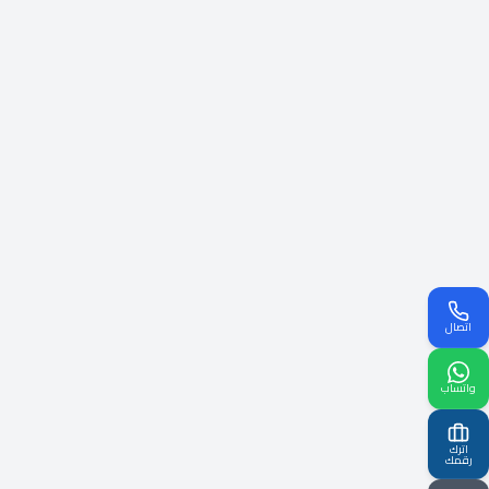
اتصال
واتساب
اترك
رقمك